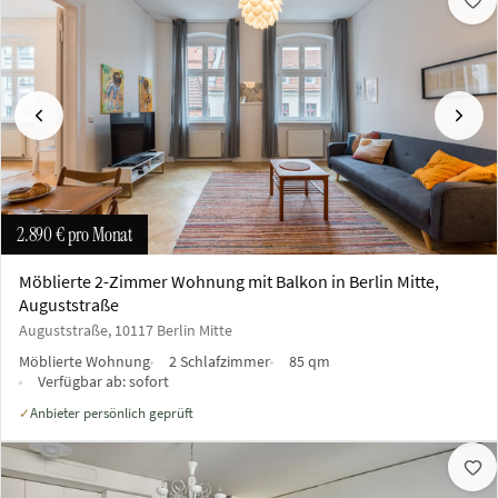
Vorherige
Näch
2.890 €
pro Monat
Möblierte 2-Zimmer Wohnung mit Balkon in Berlin Mitte,
Auguststraße
Auguststraße, 10117 Berlin Mitte
Möblierte Wohnung
2 Schlafzimmer
85 qm
Verfügbar ab:
sofort
Anbieter persönlich geprüft
✓