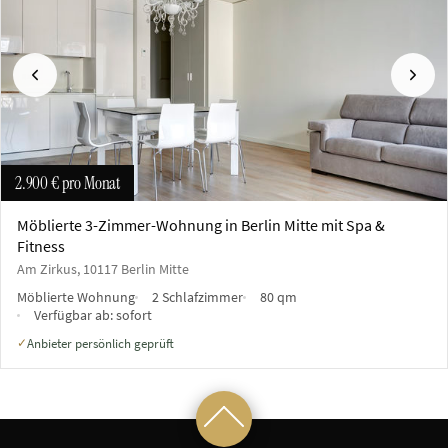
Vorherige
Näch
2.900 €
pro Monat
Möblierte 3-Zimmer-Wohnung in Berlin Mitte mit Spa &
Fitness
Am Zirkus, 10117 Berlin Mitte
Möblierte Wohnung
2 Schlafzimmer
80 qm
Verfügbar ab:
sofort
Anbieter persönlich geprüft
✓