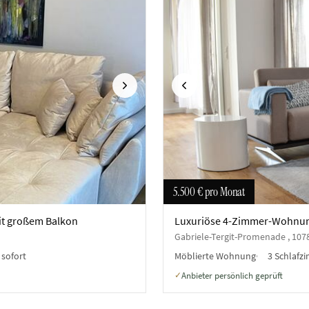
Nächste
Vorherige
5.500 €
pro Monat
it großem Balkon
Luxuriöse 4-Zimmer-Wohnung 
Gabriele-Tergit-Promenade , 1078
:
sofort
Möblierte Wohnung
3 Schlafz
Anbieter persönlich geprüft
✓