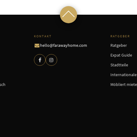
KONTAKT
RATGEBER
hello@farawayhome.com
Ratgeber
Expat Guide
Stadtteile
International
sch
Möbliert miet