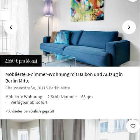
Vorherige
Näch
2.550 €
pro Monat
Möblierte 3-Zimmer-Wohnung mit Balkon und Aufzug in
Berlin Mitte
Chausseestraße, 10115 Berlin Mitte
Möblierte Wohnung
2 Schlafzimmer
68 qm
Verfügbar ab:
sofort
Anbieter persönlich geprüft
✓