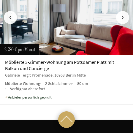
Vorherige
Näch
2.780 €
pro Monat
Möblierte 3-Zimmer-Wohnung am Potsdamer Platz mit
Balkon und Concierge
Gabriele Tergit Promenade, 10963 Berlin Mitte
Möblierte Wohnung
2 Schlafzimmer
80 qm
Verfügbar ab:
sofort
Anbieter persönlich geprüft
✓